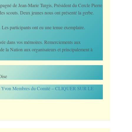
mpagné de Jean-Marie Turgis, Président du Cercle Pierre
es scouts. Deux jeunes nous ont présenté la gerbe.
d. Les participants ont eu une tenue exemplaire.
ravée dans vos mémoires. Remerciements aux
 la Nation aux organisateurs et principalement à
Oise
nne et Yvon Membres du Comité – CLIQUER SUR LE