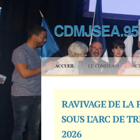
CDMJSEA.95
Saut
ACCUEIL
|
LE CDMJSEA95
|
AC
au
contenu
RAVIVAGE DE LA
SOUS L’ARC DE TR
2026