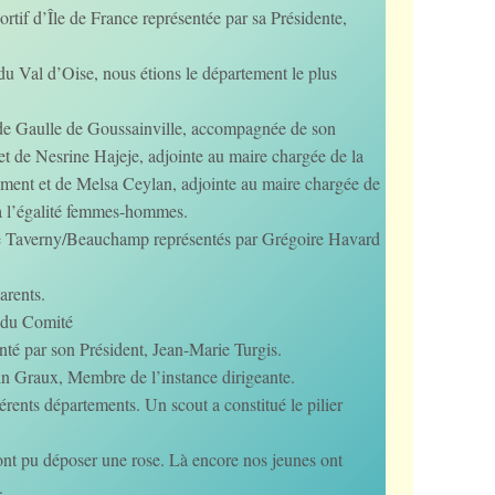
if d’Île de France représentée par sa Présidente,
 Val d’Oise, nous étions le département le plus
e de Gaulle de Goussainville, accompagnée de son
et de Nesrine Hajeje, adjointe au maire chargée de la
nement et de Melsa Ceylan, adjointe au maire chargée de
t à l’égalité femmes-hommes.
e Taverny/Beauchamp représentés par Grégoire Havard
arents.
 du Comité
nté par son Président, Jean-Marie Turgis.
in Graux, Membre de l’instance dirigeante.
rents départements. Un scout a constitué le pilier
 ont pu déposer une rose. Là encore nos jeunes ont
.