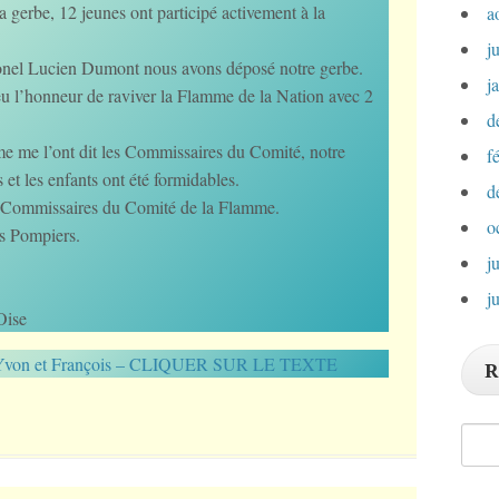
la gerbe, 12 jeunes ont participé activement à la
a
j
onel Lucien Dumont nous avons déposé notre gerbe.
j
i eu l’honneur de raviver la Flamme de la Nation avec 2
d
 me l’ont dit les Commissaires du Comité, notre
f
 et les enfants ont été formidables.
d
x Commissaires du Comité de la Flamme.
o
s Pompiers.
j
j
Oise
nne, Yvon et François – CLIQUER SUR LE TEXTE
R