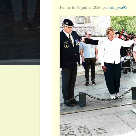
Publié le
19 juillet 2026
par
cdmjsea95