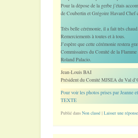
Pour la dépose de la gerbe j’étais acco
de Coubertin et Grégoire Havard Chef d
Très belle cérémonie, il a fait très chau
Remerciements à toutes et à tous.
J’espère que cette cérémonie restera g
Commissaires du Comité de la Flamme de
Roland Palacio.
Jean-Louis BAI
Président du Comité MJSEA du Val d’
Pour voir les photos prises par Jea
TEXTE
Publié dans
Non classé
|
Laisser une réponse