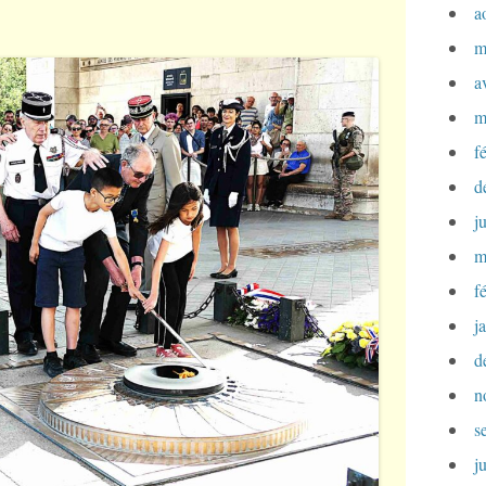
a
m
a
m
f
d
j
m
f
j
d
n
s
j