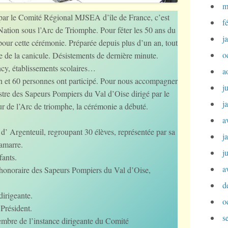
m
 par le Comité Régional MJSEA d’île de France, c’est
f
ion sous l’Arc de Triomphe. Pour fêter les 50 ans du
j
our cette cérémonie. Préparée depuis plus d’un an, tout
o
e de la canicule. Désistements de dernière minute.
cy, établissements scolaires…
a
n et 60 personnes ont participé. Pour nous accompagner
j
stre des Sapeurs Pompiers du Val d’Oise dirigé par le
j
our de l’Arc de triomphe, la cérémonie a débuté.
a
d’ Argenteuil, regroupant 30 élèves, représentée par sa
j
amarre.
j
ants.
a
onoraire des Sapeurs Pompiers du Val d’Oise,
d
irigeante.
o
Président.
s
mbre de l’instance dirigeante du Comité