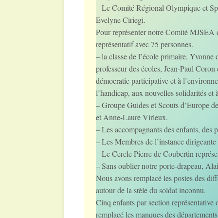
– Le Comité Régional Olympique et Sport
Evelyne Ciriegi.
Pour représenter notre Comité MJSEA du
représentatif avec 75 personnes.
– la classe de l’école primaire, Yvonn
professeur des écoles, Jean-Paul Coron 
démocratie participative et à l’environ
l’handicap, aux nouvelles solidarités e
– Groupe Guides et Scouts d’Europe d
et Anne-Laure Virleux.
– Les accompagnants des enfants, des p
– Les Membres de l’instance dirigeante
– Le Cercle Pierre de Coubertin représe
– Sans oublier notre porte-drapeau, Ala
Nous avons remplacé les postes des diffé
autour de la stèle du soldat inconnu.
Cinq enfants par section représentative
remplacé les manques des départements