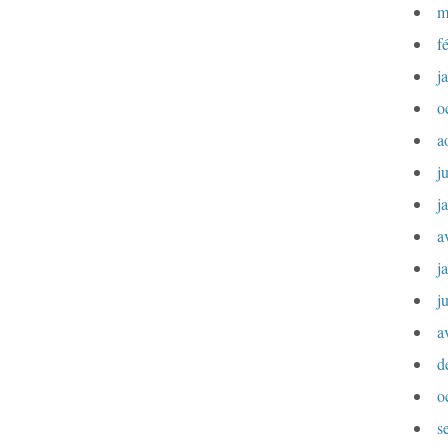
m
f
j
o
a
j
j
a
j
j
a
d
o
s