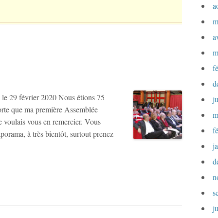
a
m
a
m
f
d
le 29 février 2020 Nous étions 75
j
 sorte que ma première Assemblée
m
e voulais vous en remercier. Vous
f
porama, à très bientôt, surtout prenez
j
d
n
s
j