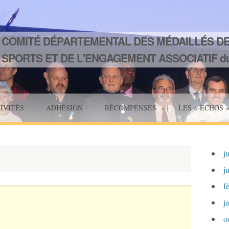
COMITÉ DÉPARTEMENTAL DES MÉDAILLÉS DE
SPORTS ET DE L'ENGAGEMENT ASSOCIATIF du
IVITÉS
|
ADHÉSION
|
RÉCOMPENSES
|
LES « ÉCHOS 
j
j
f
j
o