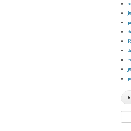
a
j
j
d
f
d
o
j
j
R