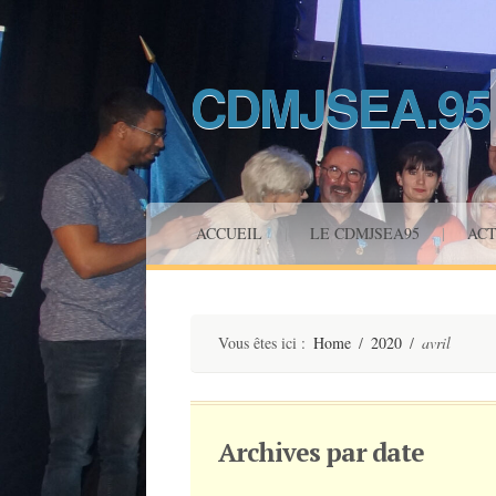
CDMJSEA.95
Saut
ACCUEIL
|
LE CDMJSEA95
|
ACT
au
contenu
Vous êtes ici :
Home
/
2020
/
avril
Archives par date