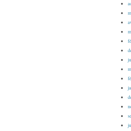
a
m
a
m
f
d
j
m
f
j
d
n
s
j