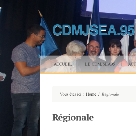
CDMJSEA.95
Saut
ACCUEIL
|
LE CDMJSEA95
|
ACT
au
contenu
Vous êtes ici :
Home
/
Régionale
Régionale