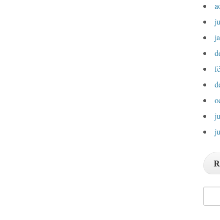
a
j
j
d
f
d
o
j
j
R