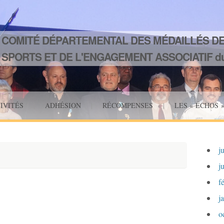
COMITÉ DÉPARTEMENTAL DES MÉDAILLÉS DE
SPORTS ET DE L'ENGAGEMENT ASSOCIATIF du
IVITÉS
|
ADHÉSION
|
RÉCOMPENSES
|
LES « ÉCHOS 
j
j
f
j
o