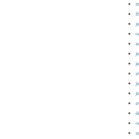
m
f
j
o
a
j
j
a
j
j
a
d
o
s