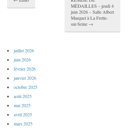
N
MÉDAILLES – jeudi 4
juin 2026 – Salle Albert
a
Marquet à La Frette-
v
sur-Seine
→
i
g
juillet 2026
a
juin 2026
t
février 2026
i
janvier 2026
o
octobre 2025
n
août 2025
a
mai 2025
avril 2025
r
mars 2025
t