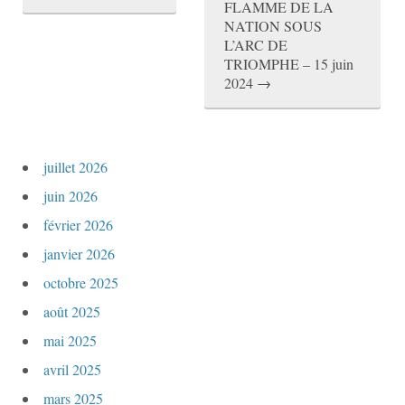
FLAMME DE LA
NATION SOUS
a
L’ARC DE
v
TRIOMPHE – 15 juin
2024
→
i
g
a
juillet 2026
t
juin 2026
i
février 2026
janvier 2026
o
octobre 2025
n
août 2025
a
mai 2025
r
avril 2025
t
mars 2025